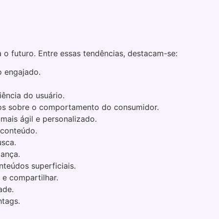
 o futuro. Entre essas tendências, destacam-se:
o engajado.
riência do usuário.
ndos sobre o comportamento do consumidor.
ais ágil e personalizado.
 conteúdo.
usca.
dança.
nteúdos superficiais.
 e compartilhar.
ade.
htags.