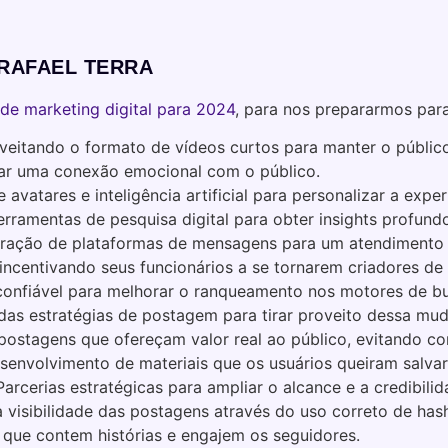
 RAFAEL TERRA
 de marketing digital para 2024
, para nos prepararmos para
oveitando o formato de vídeos curtos para manter o públic
riar uma conexão emocional com o público.
e avatares e inteligência artificial para personalizar a expe
Ferramentas de pesquisa digital para obter insights profu
egração de plataformas de mensagens para um atendimento m
incentivando seus funcionários a se tornarem criadores de
 confiável para melhorar o ranqueamento nos motores de b
das estratégias de postagem para tirar proveito dessa mu
 postagens que ofereçam valor real ao público, evitando co
esenvolvimento de materiais que os usuários queiram salvar
 Parcerias estratégicas para ampliar o alcance e a credibilid
a visibilidade das postagens através do uso correto de has
s que contem histórias e engajem os seguidores.