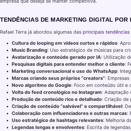
empresa que deseja se manter competitiva.
TENDÊNCIAS DE MARKETING DIGITAL POR
Rafael Terra já abordou algumas das
principais tendências
Cultura do looping em vídeos curtos e rápidos
: Apr
Music Branding
: Uso estratégico de músicas para c
Avatarização e conteúdo gerado por IA
: Utilização d
Pesquisas digitais para entender melhor o cliente
: 
Marketing conversacional e uso do WhatsApp
: Int
Marcas criando seus próprios “creators”
: Empresas 
Novo algoritmo do Google
: Foco em conteúdo útil e
Volta do feed cronológico no Instagram
: Adaptação 
Produção de conteúdo rico e detalhado
: Criação de
Criação de conteúdo “salvável” e compartilhável
: D
Colaboração com influenciadores e outras marcas
:
Uso estratégico de hashtags relevantes
: Melhoria d
Legendas longas e envolventes
: Escrita de legenda